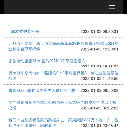
450枕式包装机械
2022-01-03 08:30:31
元旦假期要闻汇总：恒大海南海花岛39栋楼被责令拆除 2021年
公募基金冠军揭晓
2022-01-03 15:20:01
家族电动旗舰SUV 宝马iX M60车型官图发布
2022-01-03 15:18:02
男单冠军今天出炉！骆建佑2：0零封世界第3，创职业生涯最佳
战绩
2022-01-02 11:49:50
贵阳鲜花 o型血金牛座男人是什么性格
2022-01-02 08:50:09
女性偷食后夜里再跟老公同房是什么觉得？34岁女性讲出了知
心话
2022-01-02 02:02:02
解气！自杀患者住院后跳楼身亡，家属索赔237万！这一次，医
院终于不用赔钱丨医眼看法
2022-01-01 23:08:47