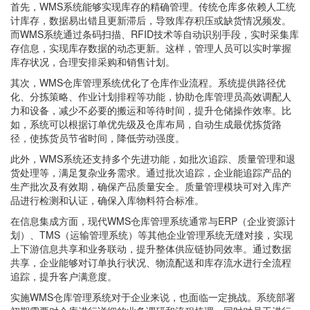
首先，WMS系统能够实现库存的精确管理。传统仓库多依赖人工统
计库存，数据易出错且更新滞后，导致库存积压或缺货情况频发。
而WMS系统通过条码扫描、RFID技术等自动识别手段，实时采集库
存信息，实现库存数据的动态更新。这样，管理人员可以实时掌握
库存状况，合理安排采购和销售计划。
其次，WMS仓库管理系统优化了仓库作业流程。系统提供路径优
化、分拣策略、作业计划排程等功能，协助仓库管理员高效调配人
力和设备，减少不必要的搬运和等待时间，提升仓储操作效率。比
如，系统可以根据订单优先级及仓库布局，自动生成最优拣货路
径，使拣货员节省时间，降低劳动强度。
此外，WMS系统还支持多个先进功能，如批次追踪、质量管理和退
货处理等，满足复杂业务需求。通过批次追踪，企业能追踪产品的
生产批次及有效期，确保产品质量安全。质量管理模块可对入库产
品进行检测和认证，确保入库物料符合标准。
在信息集成方面，现代WMS仓库管理系统通常与ERP（企业资源计
划）、TMS（运输管理系统）等其他企业管理系统无缝对接，实现
上下游信息共享和业务联动，提升整体供应链协同效率。通过数据
共享，企业能够对订单执行状况、物流配送和库存流水进行全流程
追踪，提升客户满意度。
实施WMS仓库管理系统对于企业来说，也面临一定挑战。系统部署