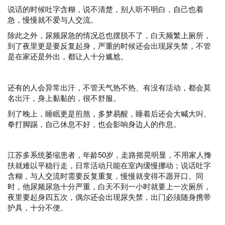
说话的时候吐字含糊，说不清楚，别人听不明白，自己也着
急，慢慢就不爱与人交流。
除此之外，尿频尿急的情况总也摆脱不了，白天频繁上厕所，
到了夜里更是要反复起身，严重的时候还会出现尿失禁，不管
是在家还是外出，都让人十分尴尬。
还有的人会异常出汗，不管天气热不热、有没有活动，都会莫
名出汗，身上黏黏的，很不舒服。
到了晚上，睡眠更是煎熬，多梦易醒，睡着后还会大喊大叫、
拳打脚踢，自己休息不好，也会影响身边人的作息。
江苏
多系统萎缩
患者，
年龄50岁
，走路摇晃明显，不用家人搀
扶就难以平稳行走，日常活动只能在室内缓慢挪动；说话吐字
含糊，与人交流时需要反复重复，慢慢就变得不愿开口。同
时，他尿频尿急十分严重，白天不到一小时就要上一次厕所，
夜里要起身四五次，偶尔还会出现尿失禁，出门必须随身携带
护具，十分不便。