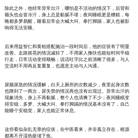
除此之外，他经常异常出汗，哪怕是不活动的情况下，后背和
额头也会冒冷汗，身上总是黏腻不堪；夜间睡眠更是糟糕，每
晚都多梦易醒，睡着后常会大喊大叫、拳打脚踢，家人也被影
响得无法安睡。
后来用益智仁和黄柏搭配施治一段时间后，他的症状有了明显
改善。走路摇晃的情况减轻了，不用家人搀扶也能短时间平稳
行走，日常活动变得顺畅；说话吐字比之前清晰了很多，与人
交流时不用再反复重复，也愿意主动与人沟通。
尿频尿急的情况缓解，白天上厕所的次数减少，夜里起身次数
也降到了一两次，尿失禁的情况再也没有出现过。异常出汗的
现象消失，身上不再黏腻，整个人也清爽了不少；夜间睡眠变
得安稳，多梦、大喊大叫、拳打脚踢的情况基本没有了，自己
能睡个安稳觉，家人也能正常休息。
这些看似杂乱无章的症状，在中医看来，并非孤立存在，根源
都离不开湿热瘀堵下焦。