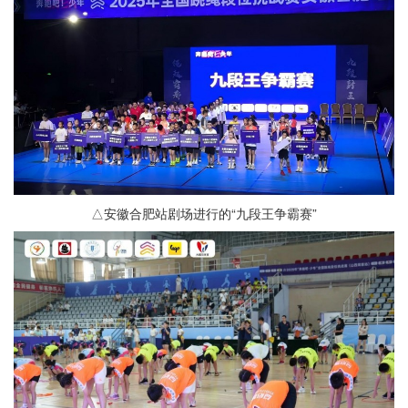
△安徽合肥站剧场进行的“九段王争霸赛”