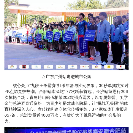
△广东广州站走进城市公园
核心亮点“九段王争霸赛”打破年龄与性别界限，30秒单摇跳实时
PK点燃竞技热潮。合肥站李泽屹177次斩获首冠，长沙站黄思行206
次惊艳全场，青岛崂山站伍柏荣202次强势晋级，以专属荣誉、奖学
金与总决赛直通资格，为青少年搭建成长阶梯，让“挑战无极限”的体
育精神深入人心。宣传端构建立体化传播矩阵，374家媒体刊发报道
657篇，总浏览量近4000万次，有效扩大了跳绳运动的社会影响
力。