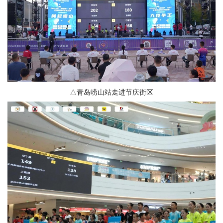
△青岛崂山站走进节庆街区