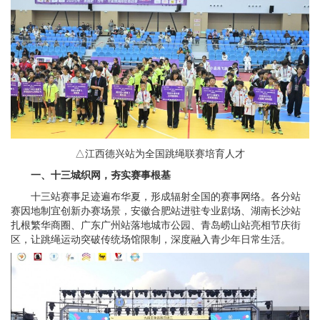
△江西德兴站为全国跳绳联赛培育人才
一、十三城织网，夯实赛事根基
十三站赛事足迹遍布华夏，形成辐射全国的赛事网络。各分站
赛因地制宜创新办赛场景，安徽合肥站进驻专业剧场、湖南长沙站
扎根繁华商圈、广东广州站落地城市公园、青岛崂山站亮相节庆街
区，让跳绳运动突破传统场馆限制，深度融入青少年日常生活。