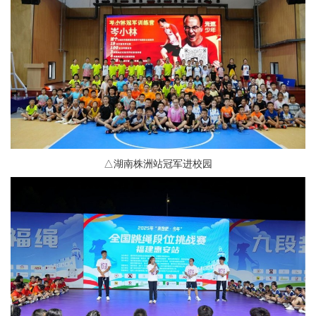
△湖南株洲站冠军进校园