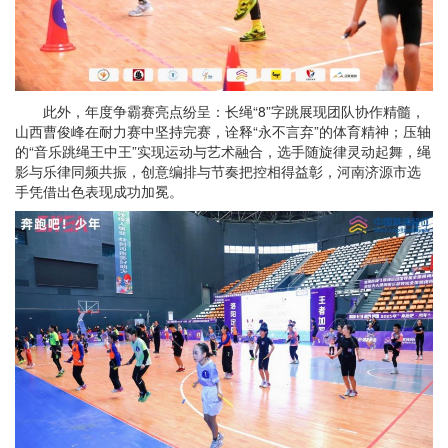
此外，年度争霸赛亮点纷呈：长绳“8”字跳展现团队协作精髓，
山西曹俊峰在耐力赛中坚持完赛，诠释“永不言弃”的体育精神；压轴
的“音乐跳绳王中王”实现运动与艺术融合，选手随旋律灵动起舞，绳
影与乐律同频共振，创意编排与节奏把控相得益彰，河南济源市选
手凭借出色表现成功加冕。