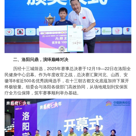
二、洛阳问鼎，演绎巅峰对决
历经十三城筛选，2025年赛事总决赛于12月19—22日在洛阳全
民健身中心启幕。作为年度收官之战，总决赛汇聚河北、山西、安
徽等8省近500名优秀跳绳选手，在十三朝古都文化底蕴加持下展开
终极较量。组委会与洛阳各级部门高效协同，从场地规划到安保医
疗全方位保障，筑牢赛事顺利举办基础。