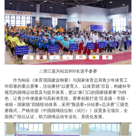
△浙江嘉兴站近800名选手参赛
作为响应《体育强国建设纲要》与国家体育总局青少年体育工
作部署的重点赛事，活动秉持“以赛育人、以体育德”宗旨，构建科学
规范的跳绳运动普及与提升体系，更以“家门口的国家级赛事”为特
色，让青少年便捷参与高标准竞技。赛事创新打造“区县级－市级－
省级－国家级”四级联动体系，采用“预选赛+分站赛+总决赛”三级竞
赛模式，严格依据《中国跳绳段位制（试行）》设置多元项目，全
面推广段位认证，助力跳绳运动专业化、系统化发展。