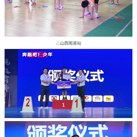
△山西闻喜站