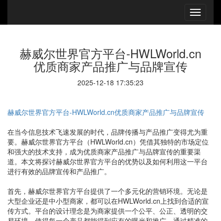
赫威尔世界官方平台-HWLWorld.cn
优质商家产品推广与品牌宣传
2025-12-18 17:35:23
赫威尔世界官方平台-HWLWorld.cn优质商家产品推广与品牌宣传
在当今信息技术飞速发展的时代，品牌传播与产品推广变得尤为重
要。赫威尔世界官方平台（HWLWorld.cn）凭借其独特的市场定位
和强大的技术支持，成为优质商家产品推广与品牌宣传的重要渠
道。本文将探讨赫威尔世界官方平台的优势以及如何利用这一平台
进行有效的品牌宣传和产品推广。
首先，赫威尔世界官方平台提供了一个多元化的营销环境。无论是
大型企业还是中小型商家，都可以在HWLWorld.cn上找到合适的宣
传方式。平台的设计理念是为商家提供一个公平、公正、透明的交
易环境，使得每一个产品都能得到应有的曝光和推广。通过精准的