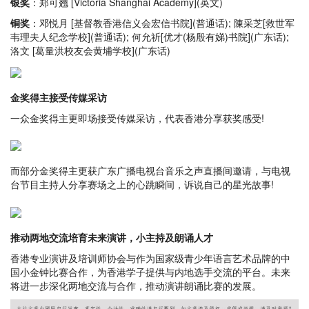
银奖
：郑可翘 [Victoria Shanghai Academy](英文)
铜奖
：邓悦月 [基督教香港信义会宏信书院](普通话); 陳采芝[救世军
韦理夫人纪念学校](普通话); 何允祈[优才(杨殷有娣)书院](广东话);
洛文 [葛量洪校友会黄埔学校](广东话)
金奖得主接受传媒采访
一众金奖得主更即场接受传媒采访，代表香港分享获奖感受!
而部分金奖得主更获广东广播电视台音乐之声直播间邀请，与电视
台节目主持人分享赛场之上的心跳瞬间，诉说自己的星光故事!
推动两地交流培育未来演讲，小主持及朗诵人才
香港专业演讲及培训师协会与作为国家级青少年语言艺术品牌的中
国小金钟比赛合作，为香港学子提供与内地选手交流的平台。未来
将进一步深化两地交流与合作，推动演讲朗诵比赛的发展。