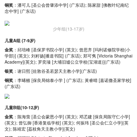
铜奖
：潘可儿 [圣公会曾肇添中学] (广东话); 陈家甜 [佛教叶纪南纪
念中学] (广东话)
少年组(13-17岁)
儿童A组 (7-9岁)
金奖
：邱培峰 [圣保罗书院小学] (英文); 曾思齐 [玛利诺修院学校(小
学部)] (英文); 刘籽扬[播道书院] (广东话); 郑可隽 [Victoria Shanghai
Academy](英文); 罗奕瑧 [大埔旧墟公立学校(宝湖道)](广东话)
银奖
：谢日熙 [佐敦谷圣若瑟天主教小学](广东话)
铜奖
：李晞雒 [保良局锦泰小学 ] (广东话); 黃睿晴 [嘉诺撒圣家学校]
(广东话)
儿童B组(10-12岁)
金奖
：陈海萤 [圣公会蒙恩小学] (英文); 邓孞建 [保良局陈守仁小学]
(英文); 曾弘御 [香港复临学校] (英文); 何振玮 [圣公会仁立小学](英
文); 陈靖宏 [荔枝角天主教小学](英文)