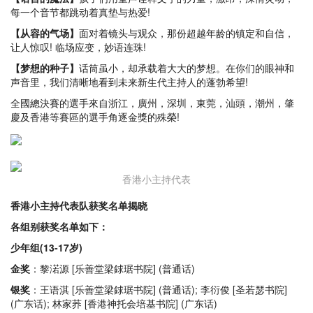
每一个音节都跳动着真垫与热爱!
【从容的气场】
面对着镜头与观众，那份超越年龄的镇定和自信，
让人惊叹! 临场应变，妙语连珠!
【梦想的种子】
话筒虽小，却承载着大大的梦想。在你们的眼神和
声音里，我们清晰地看到未来新生代主持人的蓬勃希望!
全國總決賽的選手來自浙江，廣州，深圳，東莞，汕頭，潮州，肇
慶及香港等賽區的選手角逐金獎的殊榮!
香港小主持代表
香港小主持代表队获奖名单揭晓
各组别获奖名单如下：
少年组(13-17岁)
金奖
：黎渃源 [乐善堂梁銶琚书院] (普通话)
银奖
：王语淇 [乐善堂梁銶琚书院] (普通话); 李衍俊 [圣若瑟书院]
(广东话); 林家荞 [香港神托会培基书院] (广东话)