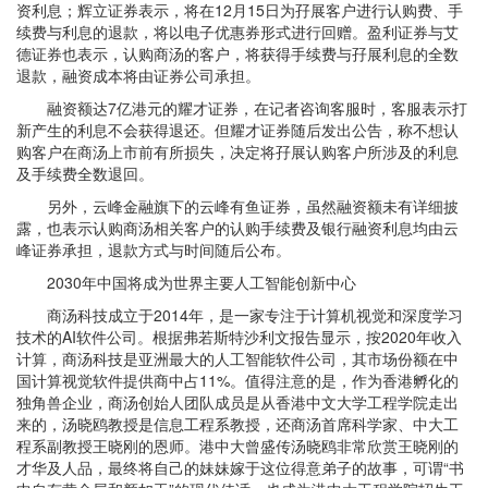
资利息；辉立证券表示，将在12月15日为孖展客户进行认购费、手
续费与利息的退款，将以电子优惠券形式进行回赠。盈利证券与艾
德证券也表示，认购商汤的客户，将获得手续费与孖展利息的全数
退款，融资成本将由证券公司承担。
融资额达7亿港元的耀才证券，在记者咨询客服时，客服表示打
新产生的利息不会获得退还。但耀才证券随后发出公告，称不想认
购客户在商汤上市前有所损失，决定将孖展认购客户所涉及的利息
及手续费全数退回。
另外，云峰金融旗下的云峰有鱼证券，虽然融资额未有详细披
露，也表示认购商汤相关客户的认购手续费及银行融资利息均由云
峰证券承担，退款方式与时间随后公布。
2030年中国将成为世界主要人工智能创新中心
商汤科技成立于2014年，是一家专注于计算机视觉和深度学习
技术的AI软件公司。根据弗若斯特沙利文报告显示，按2020年收入
计算，商汤科技是亚洲最大的人工智能软件公司，其市场份额在中
国计算视觉软件提供商中占11%。值得注意的是，作为香港孵化的
独角兽企业，商汤创始人团队成员是从香港中文大学工程学院走出
来的，汤晓鸥教授是信息工程系教授，还商汤首席科学家、中大工
程系副教授王晓刚的恩师。港中大曾盛传汤晓鸥非常欣赏王晓刚的
才华及人品，最终将自己的妹妹嫁于这位得意弟子的故事，可谓“书