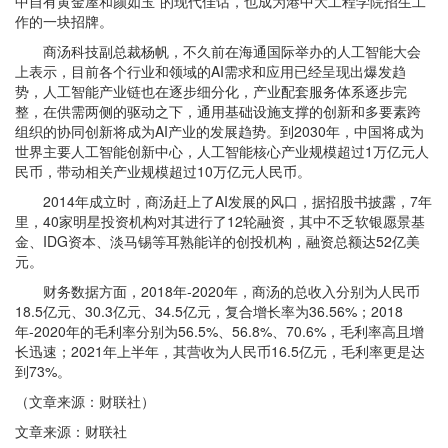
中自有黄金屋和颜如玉”的现代佳话，也成为港中大工程学院招生工
作的一块招牌。
商汤科技副总裁杨帆，不久前在海通国际举办的人工智能大会
上表示，目前各个行业和领域的AI需求和应用已经呈现出爆发趋
势，人工智能产业链也在逐步细分化，产业配套服务体系逐步完
整，在供需两侧的驱动之下，通用基础设施支撑的创新和多要素跨
组织的协同创新将成为AI产业的发展趋势。到2030年，中国将成为
世界主要人工智能创新中心，人工智能核心产业规模超过1万亿元人
民币，带动相关产业规模超过10万亿元人民币。
2014年成立时，商汤赶上了AI发展的风口，据招股书披露，7年
里，40家明星投资机构对其进行了12轮融资，其中不乏软银愿景基
金、IDG资本、淡马锡等耳熟能详的创投机构，融资总额达52亿美
元。
财务数据方面，2018年-2020年，商汤的总收入分别为人民币
18.5亿元、30.3亿元、34.5亿元，复合增长率为36.56%；2018
年-2020年的毛利率分别为56.5%、56.8%、70.6%，毛利率高且增
长迅速；2021年上半年，其营收为人民币16.5亿元，毛利率更是达
到73%。
（文章来源：财联社）
文章来源：财联社