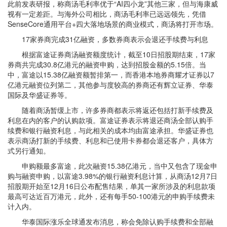
此前发表研报，称商汤毛利率优于“AI四小龙”其他三家，但与海康威
视有一定差距。与海外公司相比，商汤毛利率已远远领先，凭借
SenseCore通用平台+四大落地场景的商业模式，商汤将打开市场。
17家券商完成31亿融资，多数券商表示会退还手续费与利息
根据富途证券商汤融资额度统计，截至10日招股期结束，17家
券商共完成30.8亿港元的融资申购，达到招股金额的5.15倍。当
中，富途以15.38亿融资额暂排第一，而香港本地券商耀才证券以7
亿港元融资位列第二，其他参与度较高的券商还有辉立证券、华泰
国际及华盛证券等。
随着商汤暂缓上市，许多券商都表示将返还包括打新手续费及
利息在内的客户的认购款项。富途证券表示将退还商汤全部认购手
续费和银行融资利息，与此相关的成本均由富途承担。华盛证券也
表示商汤打新的手续费、利息和已使用卡券都会退还客户，具体方
式另行通知。
申购额最多富途，此次融资15.38亿港元，当中又包含了现金申
购与融资申购，以富途3.98%的银行融资利息计算，从商汤12月7日
招股期开始至12月16日公布配售结果，单其一家所涉及的利息款项
最高可达近百万港元，此外，还有每手50-100港元的申购手续费未
计入内。
华泰国际涨乐全球通发布消息，称会免除认购手续费和全部融