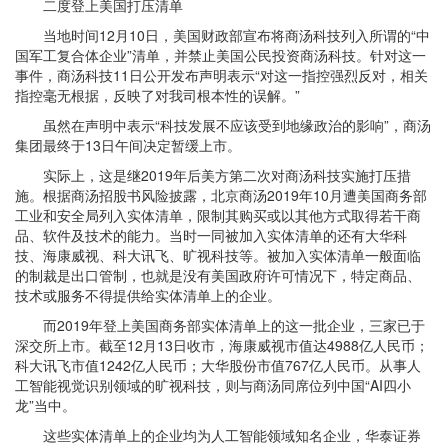
二度登上美国打压清单
当地时间12月10日，美国财政部宣布将商汤科技列入所谓的“中
国军工复合体企业”清单，并禁止美国公民投资商汤科技。针对这一
事件，商汤科技11日公开发布声明表示“对这一指控强烈反对，相关
指控毫无根据，反映了对我司根本性的误解。”
虽然在声明中表示“科技发展不应该受到地缘政治的影响”，商汤
集团最终于13日午间决定暂缓上市。
实际上，这是继2019年后美方第二次对商汤科技实施打压措
施。根据商汤招股书风险披露，北京商汤2019年10月遭美国商务部
工业和安全局列入实体清单，限制其购买或以其他方式取得若干商
品、软件及技术的能力。当时一同被加入实体清单的还有大华科
技、海康威视、科大讯飞、旷视科技等。被加入实体清单一般面临
的制裁是出口管制，也就是没有美国政府许可情况下，特定商品、
技术或服务不得提供给实体清单上的企业。
而2019年登上美国商务部实体清单上的这一批企业，三家已于
深交所上市。截至12月13日收市，海康威视市值达4988亿人民币；
科大讯飞市值1242亿人民币；大华股份市值767亿人民币。从事人
工智能视觉识别领域的旷视科技，则与商汤同席位列中国“AI四小
龙”当中。
这些实体清单上的企业均为人工智能领域知名企业，华泰证券