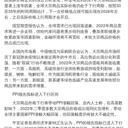
显著上涨等因素，全球大宗商品实际价格仍处于下行周期，按照30
至35年的时间周期估计，下一次价格低点很可能出现在2026年左
右，之后实际价格上行周期才会开启。
国贸期货报告认为，全球需求已出现回落迹象。2022年商品需
求将进一步走弱，供给约束问题将逐步得到改善，叠加美联储逐步
收紧政策等因素影响，金融环境将不再宽松，本轮大宗商品价格的
拐点或已出现。
从国内市场看，中国物流与采购联合会认为，大宗商品市场经
历了新冠肺炎疫情以来接近两年的牛市后，高位势必出现分化和震
荡。随着“双碳”行动不断推进，2022年大宗商品供需格局将面临重
塑。一方面，高能耗、高碳排放行业供给释放或持续受到影响，如
煤炭、钢铁、电解铝等，作为能源消耗密集行业，面临较大减碳压
力；另一方面，新能源、新基建等绿色低碳产业高速发展将给部分
商品带来新的需求增量。
PPI领先指标进入下行区间
大宗商品价格下行将带动PPI涨幅回落。业内人士称，在高基数
影响下，2022年二季度多数大宗商品价格或出现同比负增长，带动
全球主要国家PPI涨幅大幅回落，但回落幅度仍有较大不确定性。
平安证券首席经济学家钟正生认为，PPI的领先指标已进入下行