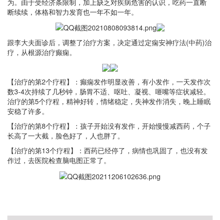
为。由于受经济条限制，加上缺乏对疾病危害的认识，吃药一直断
断续续，体格和智力发育也一年不如一年。
跟李大夫面诊后，调整了治疗方案，决定通过定痫安神疗法(中药)治
疗，从根源治疗癫痫。
【治疗的第2个疗程】：癫痫发作明显改善，有小发作，一天发作次
数3-4次持续了几秒钟，肠胃不适、呕吐、凝视、咂嘴等症状减轻。
治疗的第5个疗程，精神好转，情绪稳定，失神发作消失，晚上睡眠
安稳了许多。
【治疗的第8个疗程】：孩子开始没有发作，开始慢慢减西药，个子
长高了一大截，脸色好了，人也胖了。
【治疗的第13个疗程】：西药已经停了，病情也巩固了，也没有发
作过，去医院检查脑电图正常了。